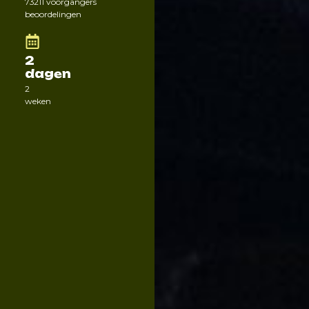
73
211 voorgangers
beoordelingen
2
dagen
2
weken