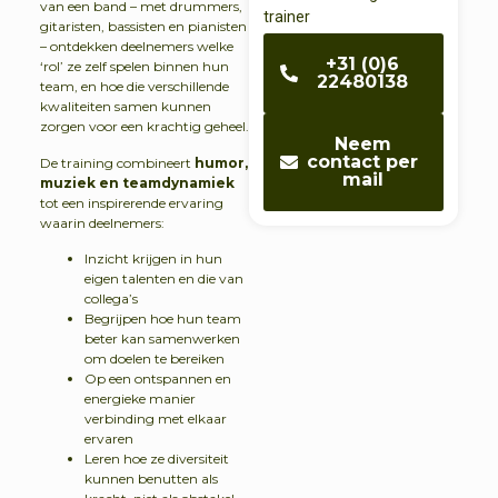
van een band – met drummers,
trainer
gitaristen, bassisten en pianisten
– ontdekken deelnemers welke
+31 (0)6
‘rol’ ze zelf spelen binnen hun
22480138
team, en hoe die verschillende
kwaliteiten samen kunnen
zorgen voor een krachtig geheel.
Neem
contact per
De training combineert
humor,
mail
muziek en teamdynamiek
tot een inspirerende ervaring
waarin deelnemers:
Inzicht krijgen in hun
eigen talenten en die van
collega’s
Begrijpen hoe hun team
beter kan samenwerken
om doelen te bereiken
Op een ontspannen en
energieke manier
verbinding met elkaar
ervaren
Leren hoe ze diversiteit
kunnen benutten als