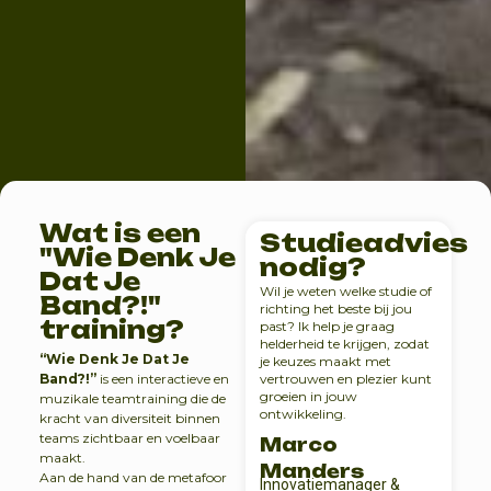
Wat is een
Studieadvies
"Wie Denk Je
nodig?
Dat Je
Wil je weten welke studie of
Band?!"
richting het beste bij jou
training?
past? Ik help je graag
helderheid te krijgen, zodat
“Wie Denk Je Dat Je
je keuzes maakt met
Band?!”
is een interactieve en
vertrouwen en plezier kunt
groeien in jouw
muzikale teamtraining die de
ontwikkeling.
kracht van diversiteit binnen
teams zichtbaar en voelbaar
Marco
maakt.
Manders
Aan de hand van de metafoor
Innovatiemanager &