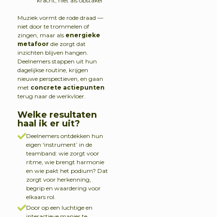
kracht, niet als obstakel
Muziek vormt de rode draad —
niet door te trommelen of
zingen, maar als
energieke
metafoor
die zorgt dat
inzichten blijven hangen.
Deelnemers stappen uit hun
dagelijkse routine, krijgen
nieuwe perspectieven, en gaan
met
concrete actiepunten
terug naar de werkvloer.
Welke resultaten
haal ik er uit?
Deelnemers ontdekken hun
eigen ‘instrument’ in de
teamband: wie zorgt voor
ritme, wie brengt harmonie
en wie pakt het podium? Dat
zorgt voor herkenning,
begrip en waardering voor
elkaars rol.
Door op een luchtige en
interactieve manier te