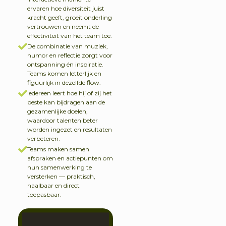
ervaren hoe diversiteit juist
kracht geeft, groeit onderling
vertrouwen en neemt de
effectiviteit van het team toe.
De combinatie van muziek,
humor en reflectie zorgt voor
ontspanning én inspiratie.
Teams komen letterlijk en
figuurlijk in dezelfde flow.
Iedereen leert hoe hij of zij het
beste kan bijdragen aan de
gezamenlijke doelen,
waardoor talenten beter
worden ingezet en resultaten
verbeteren.
Teams maken samen
afspraken en actiepunten om
hun samenwerking te
versterken — praktisch,
haalbaar en direct
toepasbaar.