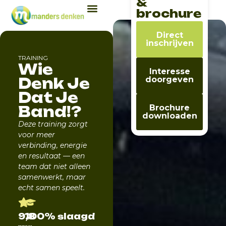
&
brochure
Direct
inschrijven
TRAINING
Wie
Interesse
Denk Je
doorgeven
Dat Je
Band!?
Brochure
downloaden
Deze training zorgt
voor meer
verbinding, energie
en resultaat — een
team dat niet alleen
samenwerkt, maar
echt samen speelt.
9,8
100% slaagd