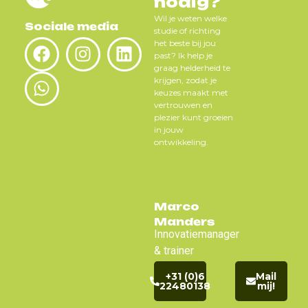
nodig?
Wil je weten welke
Sociale media
studie of richting
het beste bij jou
past? Ik help je
graag helderheid te
krijgen, zodat je
keuzes maakt met
vertrouwen en
plezier kunt groeien
in jouw
ontwikkeling.
Marco
Manders
Innovatiemanager
& trainer
+31 (0)6
Mail
22480138
mij!