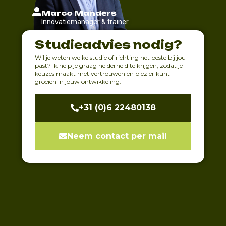
Marco Manders
Innovatiemanager & trainer
Studieadvies nodig?
Wil je weten welke studie of richting het beste bij jou
past? Ik help je graag helderheid te krijgen, zodat je
keuzes maakt met vertrouwen en plezier kunt
groeien in jouw ontwikkeling.
+31 (0)6 22480138
Neem contact per mail