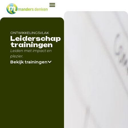
ONTWIKKELINGSVLAK
Leiderschap
trainingen
Leiden met impact en
plezier.
Bekijk trainingen