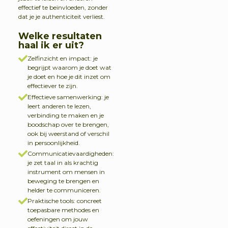
effectief te beïnvloeden, zonder
dat je je authenticiteit verliest.
Welke resultaten
haal ik er uit?
Zelfinzicht en impact: je
begrijpt waarom je doet wat
je doet en hoe je dit inzet om
effectiever te zijn.
Effectieve samenwerking: je
leert anderen te lezen,
verbinding te maken en je
boodschap over te brengen,
ook bij weerstand of verschil
in persoonlijkheid.
Communicatievaardigheden:
je zet taal in als krachtig
instrument om mensen in
beweging te brengen en
helder te communiceren.
Praktische tools: concreet
toepasbare methodes en
oefeningen om jouw