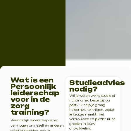
Wat is een
Studieadvies
Persoonlijk
nodig?
leiderschap
Wil je weten welke studie of
voor in de
richting het beste bij jou
zorg
past? Ik help je graag
helderheid te krijgen, zodat
training?
je keuzes maakt met
vertrouwen en plezier kunt
Persoonlijk leiderschap is het
groeien in jouw
vermogen om jezelf én anderen
ontwikkeling.
effectief te leiden, ook in