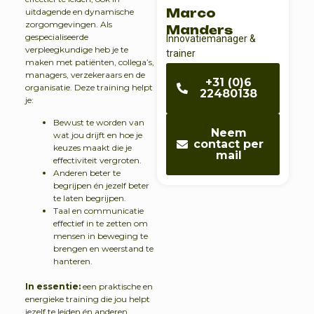
uitdagende en dynamische
Marco
zorgomgevingen. Als
Manders
gespecialiseerde
Innovatiemanager &
verpleegkundige heb je te
trainer
maken met patiënten, collega’s,
managers, verzekeraars en de
+31 (0)6
organisatie. Deze training helpt
22480138
je:
Bewust te worden van
Neem
wat jou drijft en hoe je
contact per
keuzes maakt die je
mail
effectiviteit vergroten.
Anderen beter te
begrijpen én jezelf beter
te laten begrijpen.
Taal en communicatie
effectief in te zetten om
mensen in beweging te
brengen en weerstand te
hanteren.
In essentie:
een praktische en
energieke training die jou helpt
jezelf te leiden én anderen