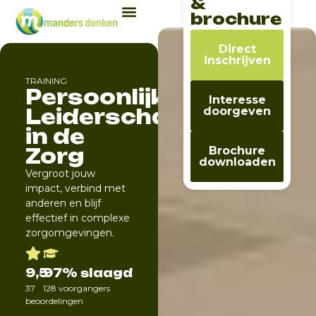
&
brochure
Direct
inschrijven
TRAINING
Persoonlijk
Interesse
Leiderschap
doorgeven
in de
Zorg
Brochure
downloaden
Vergroot jouw
impact, verbind met
anderen en blijf
effectief in complexe
zorgomgevingen.
9,5
97% slaagd
37
128 voorgangers
beoordelingen